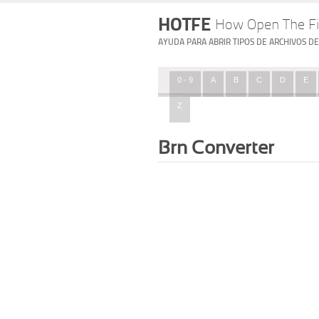
HOTFE
How Open The Fi
AYUDA PARA ABRIR TIPOS DE ARCHIVOS D
0 - 9
A
B
C
D
E
Z
Brn Converter