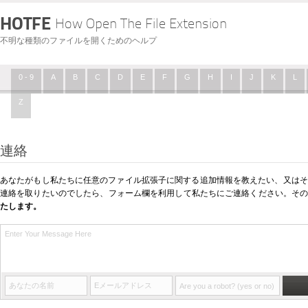
HOTFE
How Open The File Extension
不明な種類のファイルを開くためのヘルプ
0 - 9
A
B
C
D
E
F
G
H
I
J
K
L
Z
連絡
あなたがもし私たちに任意のファイル拡張子に関する追加情報を教えたい、又はその他
連絡を取りたいのでしたら、フォーム欄を利用して私たちにご連絡ください。そ
たします。