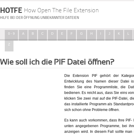
HOTFE
How Open The File Extension
HILFE BEI DER ÖFFNUNG UNBEKANNTER DATEIEN
0 - 9
A
B
C
D
E
F
G
H
I
J
K
L
Z
Wie soll ich die PIF Datei öffnen?
Die Extension PIF gehört der Kategor
Entwicklung des Namen dieser Datei ist
finden Sie eine Programmliste, die Dat
bedienen. Es reicht aus, dass Sie eins vo
klicken Sie zwei mal auf die PIF-Datei, di
das installierte Programm als Standardpr
sich schon ohne Probleme öffnen.
Es kann auch vorkommen, dass Ihre PIF- Dat
unten angegebenen Programme, bei ihre
anzeigen wird. In diesem Fall sollte man