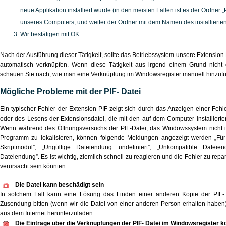
neue Applikation installiert wurde (in den meisten Fällen ist es der Ordner
unseres Computers, und weiter der Ordner mit dem Namen des installiert
Wir bestätigen mit OK
Nach der Ausführung dieser Tätigkeit, sollte das Betriebssystem unsere Extension
automatisch verknüpfen. Wenn diese Tätigkeit aus irgend einem Grund nicht
schauen Sie nach, wie man eine Verknüpfung im Windowsregister manuell hinzufü
Mögliche Probleme mit der PIF- Datei
Ein typischer Fehler der Extension PIF zeigt sich durch das Anzeigen einer Feh
oder des Lesens der Extensionsdatei, die mit den auf dem Computer installierte
Wenn während des Öffnungsversuchs der PIF-Datei, das Windowssystem nicht 
Programm zu lokalisieren, können folgende Meldungen angezeigt werden „Für
Skriptmodul”, „Ungültige Dateiendung: undefiniert”, „Unkompatible Dateien
Dateiendung”. Es ist wichtig, ziemlich schnell zu reagieren und die Fehler zu rep
verursacht sein könnten:
Die Datei kann beschädigt sein
In solchem Fall kann eine Lösung das Finden einer anderen Kopie der PIF- 
Zusendung bitten (wenn wir die Datei von einer anderen Person erhalten haben
aus dem Internet herunterzuladen.
Die Einträge über die Verknüpfungen der PIF- Datei im Windowsregister k