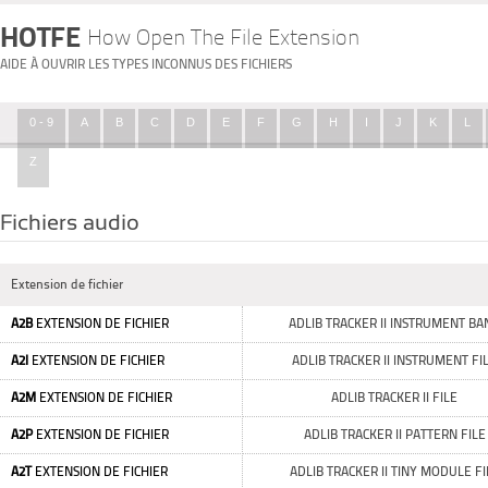
HOTFE
How Open The File Extension
AIDE À OUVRIR LES TYPES INCONNUS DES FICHIERS
0 - 9
A
B
C
D
E
F
G
H
I
J
K
L
Z
Fichiers audio
Extension de fichier
A2B
EXTENSION DE FICHIER
ADLIB TRACKER II INSTRUMENT BA
A2I
EXTENSION DE FICHIER
ADLIB TRACKER II INSTRUMENT FI
A2M
EXTENSION DE FICHIER
ADLIB TRACKER II FILE
A2P
EXTENSION DE FICHIER
ADLIB TRACKER II PATTERN FILE
A2T
EXTENSION DE FICHIER
ADLIB TRACKER II TINY MODULE FI