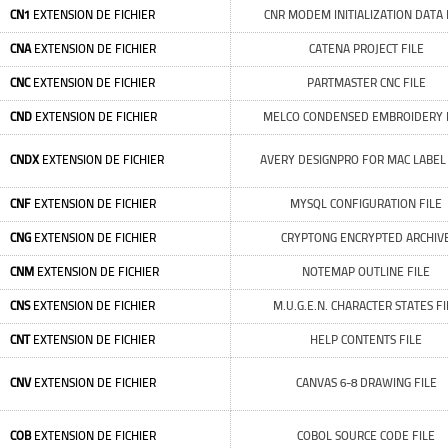
CN1
EXTENSION DE FICHIER
CNR MODEM INITIALIZATION DATA 
CNA
EXTENSION DE FICHIER
CATENA PROJECT FILE
CNC
EXTENSION DE FICHIER
PARTMASTER CNC FILE
CND
EXTENSION DE FICHIER
MELCO CONDENSED EMBROIDERY 
CNDX
EXTENSION DE FICHIER
AVERY DESIGNPRO FOR MAC LABEL 
CNF
EXTENSION DE FICHIER
MYSQL CONFIGURATION FILE
CNG
EXTENSION DE FICHIER
CRYPTONG ENCRYPTED ARCHIV
CNM
EXTENSION DE FICHIER
NOTEMAP OUTLINE FILE
CNS
EXTENSION DE FICHIER
M.U.G.E.N. CHARACTER STATES FI
CNT
EXTENSION DE FICHIER
HELP CONTENTS FILE
CNV
EXTENSION DE FICHIER
CANVAS 6-8 DRAWING FILE
COB
EXTENSION DE FICHIER
COBOL SOURCE CODE FILE