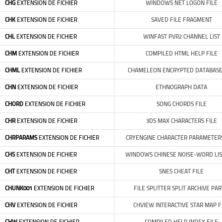
CHG
EXTENSION DE FICHIER
WINDOWS NET LOGON FILE
CHK
EXTENSION DE FICHIER
SAVED FILE FRAGMENT
CHL
EXTENSION DE FICHIER
WINFAST PVR2 CHANNEL LIST
CHM
EXTENSION DE FICHIER
COMPILED HTML HELP FILE
CHML
EXTENSION DE FICHIER
CHAMELEON ENCRYPTED DATABASE
CHN
EXTENSION DE FICHIER
ETHNOGRAPH DATA
CHORD
EXTENSION DE FICHIER
SONG CHORDS FILE
CHR
EXTENSION DE FICHIER
3DS MAX CHARACTERS FILE
CHRPARAMS
EXTENSION DE FICHIER
CRYENGINE CHARACTER PARAMETERS
CHS
EXTENSION DE FICHIER
WINDOWS CHINESE NOISE-WORD LIST
CHT
EXTENSION DE FICHIER
SNES CHEAT FILE
CHUNK001
EXTENSION DE FICHIER
FILE SPLITTER SPLIT ARCHIVE PAR
CHV
EXTENSION DE FICHIER
CHVIEW INTERACTIVE STAR MAP F