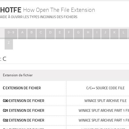
HOTFE
How Open The File Extension
AIDE À OUVRIR LES TYPES INCONNUS DES FICHIERS
0 - 9
A
B
C
D
E
F
G
H
I
J
K
L
Z
: C
Extension de fichier
C
EXTENSION DE FICHIER
C/C++ SOURCE CODE FILE
C00
EXTENSION DE FICHIER
WINACE SPLIT ARCHIVE FILE
C01
EXTENSION DE FICHIER
WINACE SPLIT ARCHIVE PART 1 FI
C02
EXTENSION DE FICHIER
WINACE SPLIT ARCHIVE PART 1 FI