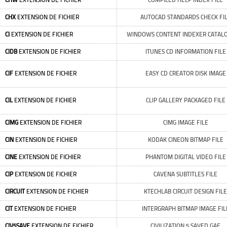
CHW
EXTENSION DE FICHIER
COMPILED HELP INDEX FILE
CHX
EXTENSION DE FICHIER
AUTOCAD STANDARDS CHECK FI
CI
EXTENSION DE FICHIER
WINDOWS CONTENT INDEXER CATALO
CIDB
EXTENSION DE FICHIER
ITUNES CD INFORMATION FILE
CIF
EXTENSION DE FICHIER
EASY CD CREATOR DISK IMAGE
CIL
EXTENSION DE FICHIER
CLIP GALLERY PACKAGED FILE
CIMG
EXTENSION DE FICHIER
CIMG IMAGE FILE
CIN
EXTENSION DE FICHIER
KODAK CINEON BITMAP FILE
CINE
EXTENSION DE FICHIER
PHANTOM DIGITAL VIDEO FILE
CIP
EXTENSION DE FICHIER
CAVENA SUBTITLES FILE
CIRCUIT
EXTENSION DE FICHIER
KTECHLAB CIRCUIT DESIGN FILE
CIT
EXTENSION DE FICHIER
INTERGRAPH BITMAP IMAGE FIL
CIV5SAVE
EXTENSION DE FICHIER
CIVILIZATION 5 SAVED GAE