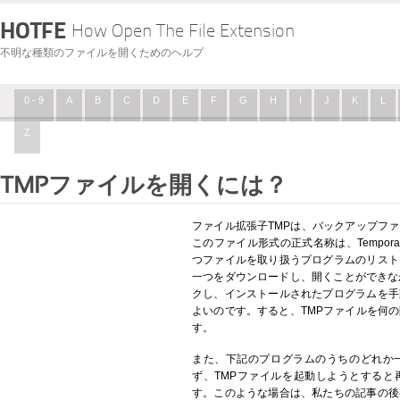
HOTFE
How Open The File Extension
不明な種類のファイルを開くためのヘルプ
0 - 9
A
B
C
D
E
F
G
H
I
J
K
L
Z
TMPファイルを開くには？
ファイル拡張子TMPは、バックアップフ
このファイル形式の正式名称は、Tempora
つファイルを取り扱うプログラムのリスト
一つをダウンロードし、開くことができな
クし、インストールされたプログラムを手
よいのです。すると、TMPファイルを何
す。
また、下記のプログラムのうちのどれか
ず、TMPファイルを起動しようとすると
す。このような場合は、私たちの記事の後