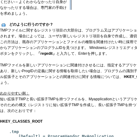
ください – よくわからなかったり自身が
なかったりする場合は、専門家の手助け
を求めましょう。
どのように行うのですか？
TMPファイルに関するレジストリ項目の大部分は、プログラム又はアプリケーシ
されます。場合によっては、ユーザが新しいレジストリ項目を自身で作成し、適
この方法は、既存のアプリケーションとファイルの種類を関連付けたい時に採用
からアプリケーションのプログラムIDを見つけます。 Windowsレジストリエデ
ボタンをクリックし、
「regedit」
と入力して、Enterを押します。
TMPファイルを新しいアプリケーションに関連付けさせるには、指定するアプリケー
あり、新しいProgIDの定義に関する情報を取得したい場合は、プログラムの識別
ル拡張子とそのアプリケーションとの関連付けに関する情報については、
HKEY_
ょう。
わかりやすい例：
短い拡張子TMPと長い拡張子TMPを持つファイルを、Myapplicationというア
そのための構文（レジストリに短い拡張子TMPを作成し、長い拡張子TMPを持
は、次のとおりです：
HKEY_CLASSES_ROOT
.tmp
(Default) = ProgramVendor.MyApplication