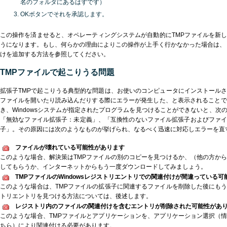
名のフォルダにあるはずです）
OKボタンでそれを承認します。
この操作を済ませると、オペレーティングシステムが自動的にTMPファイルを新
うになります。もし、何らかの理由によりこの操作が上手く行かなかった場合は、
けを追加する方法を参照してください。
TMPファイルで起こりうる問題
拡張子TMPで起こりうる典型的な問題は、お使いのコンピュータにインストール
ファイルを開いたり読み込んだりする際にエラーが発生した、と表示されることで
き、Windowsシステムが指定されたプログラムを見つけることができないと、次
「無効なファイル拡張子：未定義」、「互換性のないファイル拡張子およびファ
子」。その原因には次のようなものが挙げられ、なるべく迅速に対応しエラーを直
ファイルが壊れている可能性があります
このような場合、解決策はTMPファイルの別のコピーを見つけるか、（他の方か
してもらうか、インターネットからもう一度ダウンロードしてみましょう。
TMPファイルのWindowsレジストリエントリでの関連付けが間違っている
このような場合は、TMPファイルの拡張子に関連するファイルを削除した後にも
トリエントリを見つける方法については、後述します。
レジストリ内のファイルの関連付けを含むエントリが削除された可能性があ
このような場合、TMPファイルとアプリケーションを、アプリケーション選択（
ちら）により関連付ける必要があります。