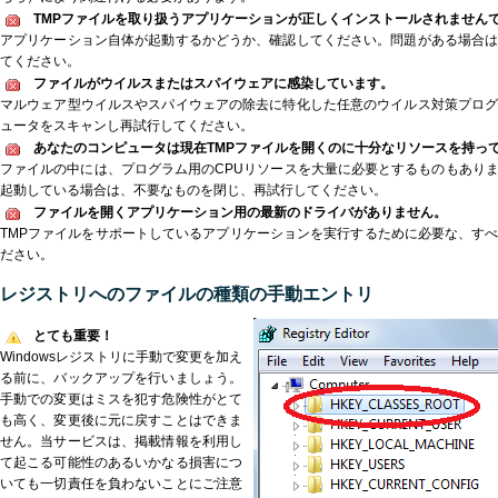
TMPファイルを取り扱うアプリケーションが正しくインストールされません
アプリケーション自体が起動するかどうか、確認してください。問題がある場合
てください。
ファイルがウイルスまたはスパイウェアに感染しています。
マルウェア型ウイルスやスパイウェアの除去に特化した任意のウイルス対策プロ
ュータをスキャンし再試行してください。
あなたのコンピュータは現在TMPファイルを開くのに十分なリソースを持っ
ファイルの中には、プログラム用のCPUリソースを大量に必要とするものもあり
起動している場合は、不要なものを閉じ、再試行してください。
ファイルを開くアプリケーション用の最新のドライバがありません。
TMPファイルをサポートしているアプリケーションを実行するために必要な、す
ださい。
レジストリへのファイルの種類の手動エントリ
とても重要！
Windowsレジストリに手動で変更を加え
る前に、バックアップを行いましょう。
手動での変更はミスを犯す危険性がとて
も高く、変更後に元に戻すことはできま
せん。当サービスは、掲載情報を利用し
て起こる可能性のあるいかなる損害につ
いても一切責任を負わないことにご注意