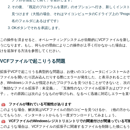
グラムを指定して開く」を選択します。
その後、「既定のプログラムを選択」のオプションへ行き、新しくインスト
見つけます（大抵の場合、それはマイコンピュータのCドライブ上の "Program
名のフォルダにあるはずです）
OKボタンでそれを承認します。
この操作を済ませると、オペレーティングシステムが自動的にVCFファイルを新
うになります。もし、何らかの理由によりこの操作が上手く行かなかった場合は、
けを追加する方法を参照してください。
VCFファイルで起こりうる問題
拡張子VCFで起こりうる典型的な問題は、お使いのコンピュータにインストール
ファイルを開いたり読み込んだりする際にエラーが発生した、と表示されることで
き、Windowsシステムが指定されたプログラムを見つけることができないと、次
「無効なファイル拡張子：未定義」、「互換性のないファイル拡張子およびファ
子」。その原因には次のようなものが挙げられ、なるべく迅速に対応しエラーを直
ファイルが壊れている可能性があります
このような場合、解決策はVCFファイルの別のコピーを見つけるか、（他の方か
してもらうか、インターネットからもう一度ダウンロードしてみましょう。
VCFファイルのWindowsレジストリエントリでの関連付けが間違っている可
このような場合は、VCFファイルの拡張子に関連するファイルを削除した後にも