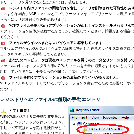
トリエントリを見つける方法については、後述します。
レジストリ内のファイルの関連付けを含むエントリが削除された可能性があ
このような場合、VCFファイルとアプリケーションを、アプリケーション選択（
ちら）により関連付ける必要があります。
VCFファイルを取り扱うアプリケーションが正しくインストールされません
アプリケーション自体が起動するかどうか、確認してください。問題がある場合
てください。
ファイルがウイルスまたはスパイウェアに感染しています。
マルウェア型ウイルスやスパイウェアの除去に特化した任意のウイルス対策プロ
ュータをスキャンし再試行してください。
あなたのコンピュータは現在VCFファイルを開くのに十分なリソースを持っ
ファイルの中には、プログラム用のCPUリソースを大量に必要とするものもあり
起動している場合は、不要なものを閉じ、再試行してください。
ファイルを開くアプリケーション用の最新のドライバがありません。
VCFファイルをサポートしているアプリケーションを実行するために必要な、す
ださい。
レジストリへのファイルの種類の手動エントリ
とても重要！
Windowsレジストリに手動で変更を加え
る前に、バックアップを行いましょう。
手動での変更はミスを犯す危険性がとて
も高く、変更後に元に戻すことはできま