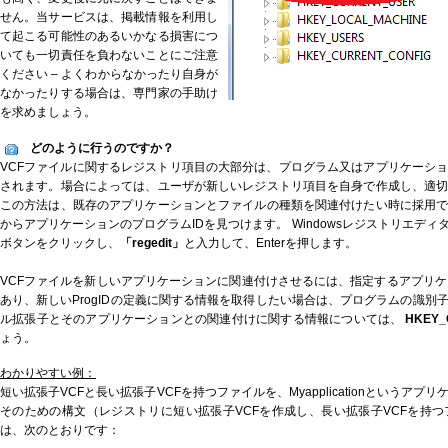
せん。当サービスは、掲載情報を利用し
て起こる可能性のあるいかなる損害につ
いても一切責任を負わないことにご注意
ください – よくわからなかったり自身が
なかったりする場合は、専門家の手助け
を求めましょう。
どのように行うのですか？
VCFファイルに関するレジストリ項目の大部分は、プログラム又はアプリケーシ
されます。場合によっては、ユーザが新しいレジストリ項目を自身で作成し、適
この方法は、既存のアプリケーションとファイルの種類を関連付けたい時に採用
からアプリケーションのプログラムIDを見つけます。 Windowsレジストリエデ
ボタンをクリックし、
「regedit」
と入力して、Enterを押します。
VCFファイルを新しいアプリケーションに関連付けさせるには、指定するアプリケー
あり、新しいProgIDの定義に関する情報を取得したい場合は、プログラムの識別
ル拡張子とそのアプリケーションとの関連付けに関する情報については、
HKEY_
ょう。
わかりやすい例：
短い拡張子VCFと長い拡張子VCFを持つファイルを、Myapplicationというア
そのための構文（レジストリに短い拡張子VCFを作成し、長い拡張子VCFを持
は、次のとおりです：