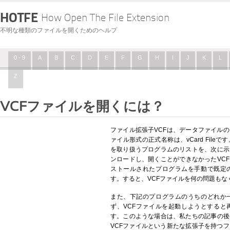
HOTFE
How Open The File Extension
不明な種類のファイルを開くためのヘルプ
0 - 9
A
B
C
D
E
F
G
H
I
J
K
L
Z
VCFファイルを開くには？
ファイル拡張子VCFは、データファイル
ァイル形式の正式名称は、vCard Fil
を取り扱うプログラムのリストを、次に示
ンロードし、開くことができなかったVC
ストールされたプログラムを手動で既定
す。すると、VCFファイルを何の問題もな
また、下記のプログラムのうちのどれか
ず、VCFファイルを起動しようとすると
す。このような場合は、私たちの記事の後
VCFファイルという新たな拡張子を持つ