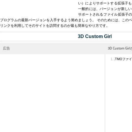
い）によりサポートする拡張子も
一般的には、バージョンが新しい
サポートされるファイル拡張子の数が多
プログラムの最新バージョンを入手するよう努めましょう。 そのためには、この
リンクを利用してそのサイトを訪問するのが最も簡単なやり方です。
3D Custom Girl
広告
3D Custom 
.TMOファ