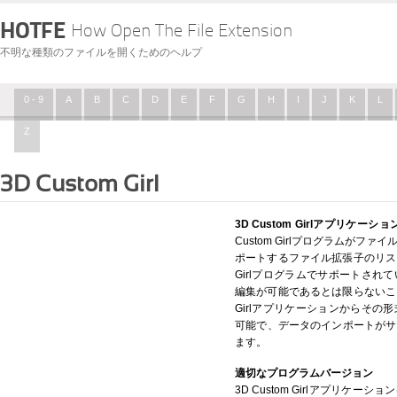
HOTFE
How Open The File Extension
不明な種類のファイルを開くためのヘルプ
0 - 9
A
B
C
D
E
F
G
H
I
J
K
L
Z
3D Custom Girl
3D Custom Girlアプリケーシ
Custom Girlプログラムが
ポートするファイル拡張子のリスト
Girlプログラムでサポートされ
編集が可能であるとは限らないこと
Girlアプリケーションからその
可能で、データのインポートがサ
ます。
適切なプログラムバージョン
3D Custom Girlアプリケ