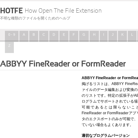
HOTFE
How Open The File Extension
不明な種類のファイルを開くためのヘルプ
0 - 9
A
B
C
D
E
F
G
H
I
J
K
L
Z
ABBYY FineReader or FormReader
ABBYY FineReader or F
掲げるリストは、ABBYY FineRea
ァイルのデータ編集および変換の
のリストです。特定の拡張子がABBYY F
ログラムでサポートされている場
可能であるとは限らないこと
FineReader or FormRe
タのエクスポートのみが可能で、
ていない場合もよくあります。
適切なプログラムバージョン