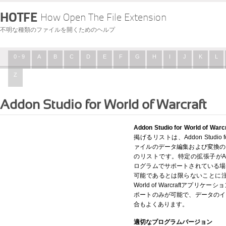
HOTFE
How Open The File Extension
不明な種類のファイルを開くためのヘルプ
0 - 9
A
B
C
D
E
F
G
H
I
J
K
L
Z
Addon Studio for World of Warcraft
Addon Studio for World 
掲げるリストは、Addon Studio fo
ァイルのデータ編集および変換の
のリストです。特定の拡張子がAddon Stu
ログラムでサポートされている場
可能であるとは限らないことに注意して
World of Warcraftアプ
ポートのみが可能で、データのイ
合もよくあります。
適切なプログラムバージョン