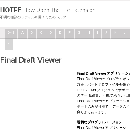
HOTFE
How Open The File Extension
不明な種類のファイルを開くためのヘルプ
0 - 9
A
B
C
D
E
F
G
H
I
J
K
L
Z
Final Draft Viewer
Final Draft Viewerアプリ
Final Draft Viewerプ
方をサポートするファイル拡張子の
Draft Viewerプログラム
のデータ編集が可能であるとは
Final Draft Viewerア
ポートのみが可能で、データのイ
合もよくあります。
適切なプログラムバージョン
Final Draft Viewerア