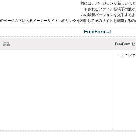
的には、バージョンが新しいほど
ートされるファイル拡張子の数が多く
ムの最新バージョンを入手するよ
のページの下にあるメーカーサイトへのリンクを利用してそのサイトを訪問するの
FreeForm-J
広告
FreeFor
.FRJフ