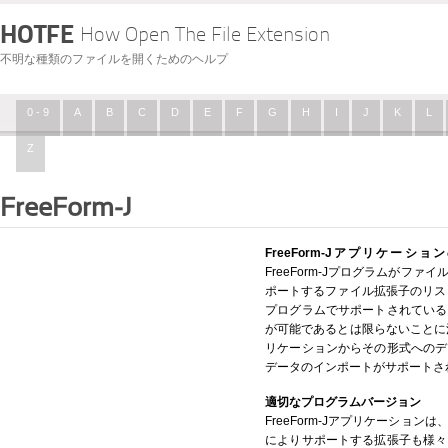
HOTFE
How Open The File Extension
不明な種類のファイルを開くためのヘルプ
0 - 9
A
B
C
D
E
F
G
H
I
J
K
L
Z
FreeForm-J
FreeForm-Jアプリケーシ
FreeForm-Jプログラムがフ
ポートするファイル拡張子のリストで
プログラムでサポートされている
が可能であるとは限らないことに注意
リケーションからその形式へのデ
データのインポートがサポートさ
適切なプログラムバージョン
FreeForm-Jアプリケーショ
によりサポートする拡張子も様々