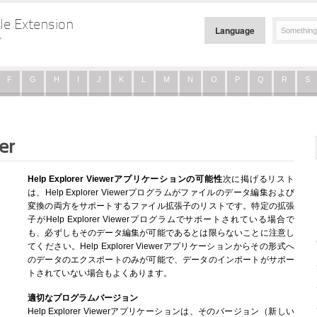
le Extension
Language
プ
F
G
H
I
J
K
L
M
N
O
P
Q
R
S
er
Help Explorer Viewerアプリケーションの可能性
次に掲げるリスト
は、Help Explorer Viewerプログラムがファイルのデータ編集および
変換の両方をサポートするファイル拡張子のリストです。特定の拡張
子がHelp Explorer Viewerプログラムでサポートされている場合で
も、必ずしもそのデータ編集が可能であるとは限らないことに注意し
てください。Help Explorer Viewerアプリケーションからその形式へ
のデータのエクスポートのみが可能で、データのインポートがサポー
トされていない場合もよくあります。
適切なプログラムバージョン
Help Explorer Viewerアプリケーションは、そのバージョン（新しい