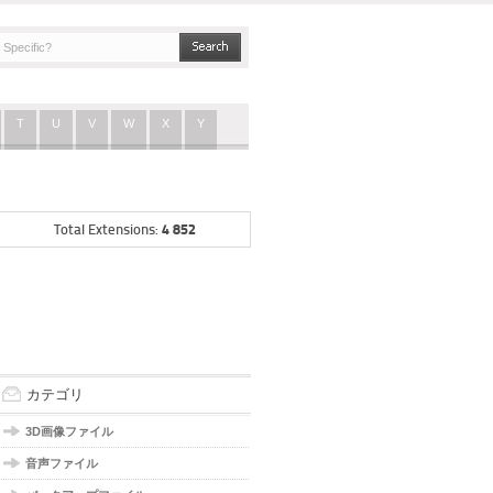
T
U
V
W
X
Y
4 852
Total Extensions:
カテゴリ
3D画像ファイル
音声ファイル