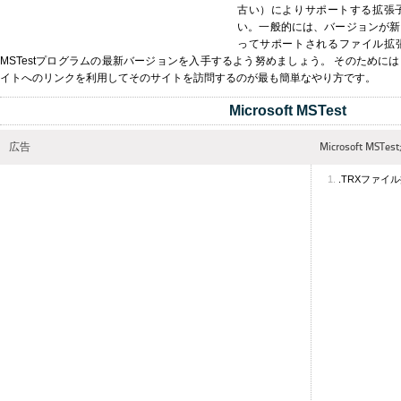
古い）によりサポートする拡張
い。一般的には、バージョンが新
ってサポートされるファイル拡張子
MSTestプログラムの最新バージョンを入手するよう努めましょう。 そのために
イトへのリンクを利用してそのサイトを訪問するのが最も簡単なやり方です。
Microsoft MSTest
広告
Microsoft M
.TRXファイ