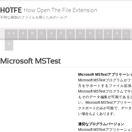
HOTFE
How Open The File Extension
不明な種類のファイルを開くためのヘルプ
0 - 9
A
B
C
D
E
F
G
H
I
J
K
L
Z
Microsoft MSTest
Microsoft MSTestアプリケ
Microsoft MSTestプロ
方をサポートするファイル拡張
Microsoft MSTestプロ
もそのデータ編集が可能である
い。Microsoft MSTest
クスポートのみが可能で、データ
い場合もよくあります。
適切なプログラムバージョン
Microsoft MSTestアプ