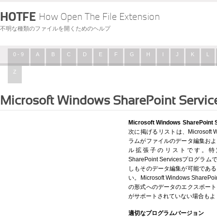
HOTFE
How Open The File Extension
不明な種類のファイルを開くためのヘルプ
0 - 9
A
B
C
D
E
F
G
H
I
J
K
L
Z
Microsoft Windows SharePoint Servic
Microsoft Windows Share
次に掲げるリストは、Microsoft Wind
ラムがファイルのデータ編集およ
ル拡張子のリストです。特定の拡張
SharePoint Services
しもそのデータ編集が可能である
い。Microsoft Windows Shar
の形式へのデータのエクスポート
がサポートされていない場合もよ
適切なプログラムバージョン