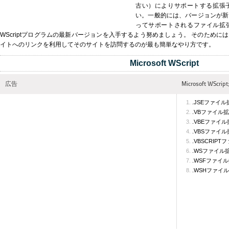
古い）によりサポートする拡張
い。一般的には、バージョンが新
ってサポートされるファイル拡張子
WScriptプログラムの最新バージョンを入手するよう努めましょう。 そのため
イトへのリンクを利用してそのサイトを訪問するのが最も簡単なやり方です。
Microsoft WScript
広告
Microsoft W
.JSEファイ
.VBファイル
.VBEファイ
.VBSファイ
.VBSCRIP
.WSファイル
.WSFファイ
.WSHファイ