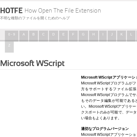
HOTFE
How Open The File Extension
不明な種類のファイルを開くためのヘルプ
0 - 9
A
B
C
D
E
F
G
H
I
J
K
L
Z
Microsoft WScript
Microsoft WScriptアプリケ
Microsoft WScriptプロ
方をサポートするファイル拡張
Microsoft WScriptプロ
もそのデータ編集が可能である
い。Microsoft WScript
クスポートのみが可能で、データ
い場合もよくあります。
適切なプログラムバージョン
Microsoft WScriptアプ