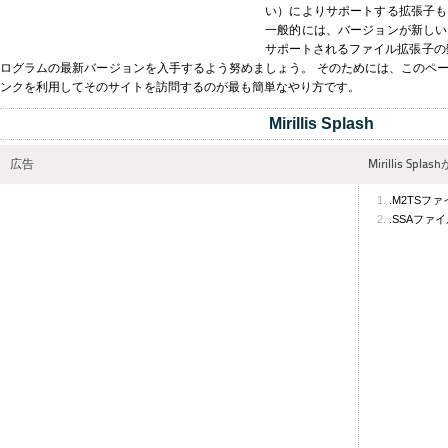
い）によりサポートする拡張子も
一般的には、バージョンが新しい
サポートされるファイル拡張子の数が多く
ログラムの最新バージョンを入手するよう努めましょう。 そのためには、このペ
ンクを利用してそのサイトを訪問するのが最も簡単なやり方です。
Mirillis Splash
広告
Mirillis S
.M2TSフ
.SSAファ