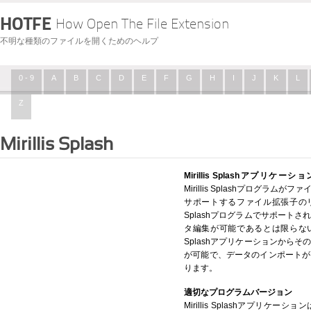
HOTFE
How Open The File Extension
不明な種類のファイルを開くためのヘルプ
0 - 9
A
B
C
D
E
F
G
H
I
J
K
L
Z
Mirillis Splash
Mirillis Splashアプリケー
Mirillis Splashプログラ
サポートするファイル拡張子のリス
Splashプログラムでサポート
タ編集が可能であるとは限らないこ
Splashアプリケーションから
が可能で、データのインポートが
ります。
適切なプログラムバージョン
Mirillis Splashアプリ