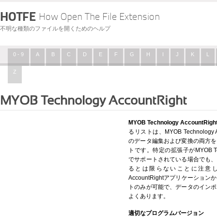
HOTFE
How Open The File Extension
不明な種類のファイルを開くためのヘルプ
0 - 9
A
B
C
D
E
F
G
H
I
J
K
L
Z
MYOB Technology AccountRight
MYOB Technology Accoun
るリストは、MYOB Technology
のデータ編集および変換の両方を
トです。特定の拡張子がMYOB Techn
でサポートされている場合でも、
るとは限らないことに注意してくだ
AccountRightアプリケー
トのみが可能で、データのインポ
よくあります。
適切なプログラムバージョン