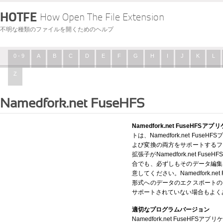
HOTFE
How Open The File Extension
不明な種類のファイルを開くためのヘルプ
0 - 9
A
B
C
D
E
F
G
H
I
J
K
L
Z
Namedfork.net FuseHFS
Namedfork.net FuseHF
トは、Namedfork.net Fu
よび変換の両方をサポートするフ
拡張子がNamedfork.net F
合でも、必ずしもそのデータ編集
意してください。Namedfork.n
形式へのデータのエクスポートの
サポートされていない場合もよく
適切なプログラムバージョン
Namedfork.net FuseH