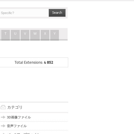
T
U
V
W
X
Y
4 852
Total Extensions:
カテゴリ
3D画像ファイル
音声ファイル