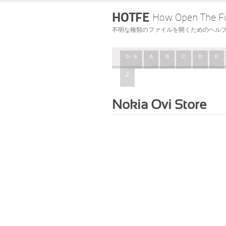
HOTFE
How Open The Fi
不明な種類のファイルを開くためのヘル
0 - 9
A
B
C
D
E
Z
Nokia Ovi Store