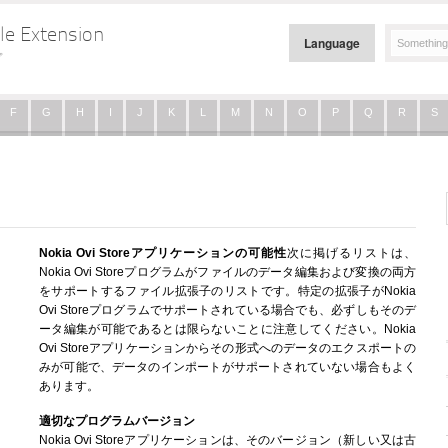
le Extension
Language
プ
F
G
H
I
J
K
L
M
N
O
P
Q
R
S
Nokia Ovi Storeアプリケーションの可能性
次に掲げるリストは、
Nokia Ovi Storeプログラムがファイルのデータ編集および変換の両方
をサポートするファイル拡張子のリストです。特定の拡張子がNokia
Ovi Storeプログラムでサポートされている場合でも、必ずしもそのデ
ータ編集が可能であるとは限らないことに注意してください。Nokia
Ovi Storeアプリケーションからその形式へのデータのエクスポートの
みが可能で、データのインポートがサポートされていない場合もよく
あります。
適切なプログラムバージョン
Nokia Ovi Storeアプリケーションは、そのバージョン（新しい又は古