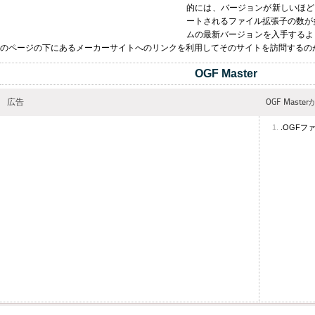
的には、バージョンが新しいほど
ートされるファイル拡張子の数が多く
ムの最新バージョンを入手するよ
のページの下にあるメーカーサイトへのリンクを利用してそのサイトを訪問するの
OGF Master
広告
OGF Mas
.OGFフ