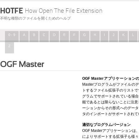
HOTFE
How Open The File Extension
不明な種類のファイルを開くためのヘルプ
0 - 9
A
B
C
D
E
F
G
H
I
J
K
L
Z
OGF Master
OGF Masterアプリケーショ
Masterプログラムがファイル
トするファイル拡張子のリストです。
グラムでサポートされている場合
能であるとは限らないことに注意して
ーションからその形式へのデータ
タのインポートがサポートされて
適切なプログラムバージョン
OGF Masterアプリケーショ
によりサポートする拡張子も様々