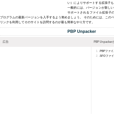
い）によりサポートする拡張子も
一般的には、バージョンが新しい
サポートされるファイル拡張子の数が
プログラムの最新バージョンを入手するよう努めましょう。 そのためには、この
リンクを利用してそのサイトを訪問するのが最も簡単なやり方です。
PBP Unpacker
広告
PBP Unpac
.PBPファ
.SFOファ