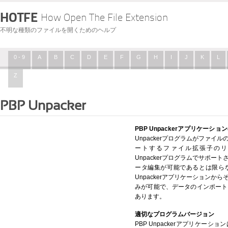
HOTFE
How Open The File Extension
不明な種類のファイルを開くためのヘルプ
0 - 9
A
B
C
D
E
F
G
H
I
J
K
L
Z
PBP Unpacker
PBP Unpackerアプリケーショ
Unpackerプログラムがファ
ートするファイル拡張子のリ
Unpackerプログラムでサポ
ータ編集が可能であるとは限らな
Unpackerアプリケーション
みが可能で、データのインポート
あります。
適切なプログラムバージョン
PBP Unpackerアプリケー