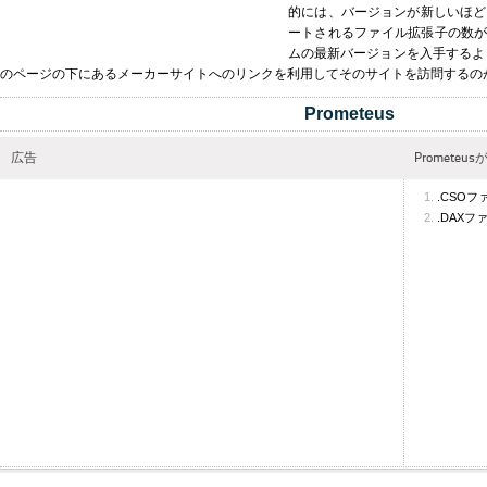
的には、バージョンが新しいほど
ートされるファイル拡張子の数が多
ムの最新バージョンを入手するよ
のページの下にあるメーカーサイトへのリンクを利用してそのサイトを訪問するの
Prometeus
広告
Promete
.CSO
.DAX