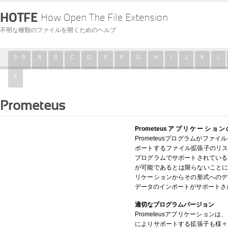
HOTFE
How Open The File Extension
不明な種類のファイルを開くためのヘルプ
0 - 9
A
B
C
D
E
F
G
H
I
J
K
L
Z
Prometeus
Prometeusアプリケーショ
Prometeusプログラムがフ
ポートするファイル拡張子のリスト
プログラムでサポートされている
が可能であるとは限らないことに注
リケーションからその形式へのデ
データのインポートがサポートさ
適切なプログラムバージョン
Prometeusアプリケーショ
によりサポートする拡張子も様々