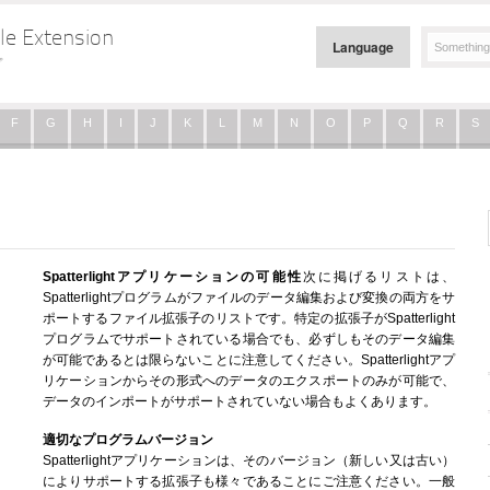
le Extension
Language
プ
F
G
H
I
J
K
L
M
N
O
P
Q
R
S
Spatterlightアプリケーションの可能性
次に掲げるリストは、
Spatterlightプログラムがファイルのデータ編集および変換の両方をサ
ポートするファイル拡張子のリストです。特定の拡張子がSpatterlight
プログラムでサポートされている場合でも、必ずしもそのデータ編集
が可能であるとは限らないことに注意してください。Spatterlightアプ
リケーションからその形式へのデータのエクスポートのみが可能で、
データのインポートがサポートされていない場合もよくあります。
適切なプログラムバージョン
Spatterlightアプリケーションは、そのバージョン（新しい又は古い）
によりサポートする拡張子も様々であることにご注意ください。一般