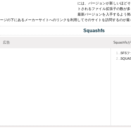
には、バージョンが新しいほどそ
トされるファイル拡張子の数が多く
最新バージョンを入手するよう努
ージの下にあるメーカーサイトへのリンクを利用してそのサイトを訪問するのが最
Squashfs
広告
Squash
.SFS
.SQU