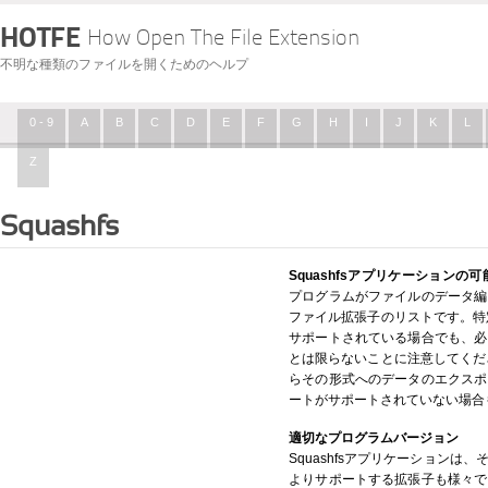
HOTFE
How Open The File Extension
不明な種類のファイルを開くためのヘルプ
0 - 9
A
B
C
D
E
F
G
H
I
J
K
L
Z
Squashfs
Squashfsアプリケーションの可
プログラムがファイルのデータ編
ファイル拡張子のリストです。特定
サポートされている場合でも、必
とは限らないことに注意してくださ
らその形式へのデータのエクスポ
ートがサポートされていない場合
適切なプログラムバージョン
Squashfsアプリケーション
よりサポートする拡張子も様々で