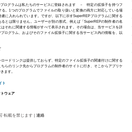
のプログラムは私たちのサービスに登録されます － 特定の拡張子を持つフ
する。1つのプログラムでファイルの取り扱いと変換の両方に対応している場
慮に入れられています。ですが、以下に示すSuperREPプログラムに関する
るとは限りません。ユーザーが別の形式、例えば「SuperREPの制作者の名
にはそれに関連する情報がすべて表示されます。その場合は、当サービスを詳
REPプログラム、およびそのファイル拡張子に関する当サービス内の情報を、以
ド
ンロードリンクは提供しておらず、特定のファイル拡張子の関連付けに関する
こちらのリンク先
からプログラムの制作者のサイトに行き、そこからアプリケ
できます。
イト
フトウェア
断複写·転載を禁じます |
連絡