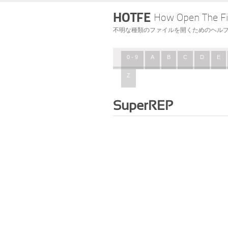
HOTFE
How Open The Fi
不明な種類のファイルを開くためのヘル
0 - 9
A
B
C
D
E
Z
SuperREP