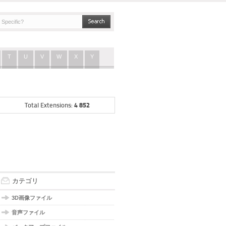
T
U
V
W
X
Y
4 852
Total Extensions:
カテゴリ
3D画像ファイル
音声ファイル