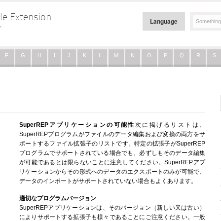
le Extension
Language
プ
F
G
H
I
J
K
L
M
N
O
P
Q
R
S
SuperREPアプリケーションの可能性
次に掲げるリストは、
SuperREPプログラムがファイルのデータ編集および変換の両方をサ
ポートするファイル拡張子のリストです。特定の拡張子がSuperREP
プログラムでサポートされている場合でも、必ずしもそのデータ編集
が可能であるとは限らないことに注意してください。SuperREPアプ
リケーションからその形式へのデータのエクスポートのみが可能で、
データのインポートがサポートされていない場合もよくあります。
適切なプログラムバージョン
SuperREPアプリケーションは、そのバージョン（新しい又は古い）
によりサポートする拡張子も様々であることにご注意ください。一般