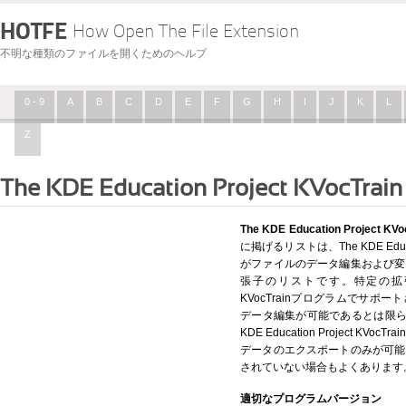
HOTFE
How Open The File Extension
不明な種類のファイルを開くためのヘルプ
0 - 9
A
B
C
D
E
F
G
H
I
J
K
L
Z
The KDE Education Project KVocTrain
The KDE Education Proje
に掲げるリストは、The KDE Educat
がファイルのデータ編集および変
張子のリストです。特定の拡張子がThe
KVocTrainプログラムでサ
データ編集が可能であるとは限ら
KDE Education Project 
データのエクスポートのみが可能
されていない場合もよくあります
適切なプログラムバージョン