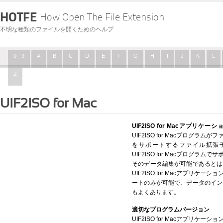
HOTFE
How Open The File Extension
不明な種類のファイルを開くためのヘルプ
0 - 9
A
B
C
D
E
F
G
H
I
J
K
L
Z
UIF2ISO for Mac
UIF2ISO for Macアプリケ
UIF2ISO for Macプログ
をサポートするファイル拡張
UIF2ISO for Macプログ
そのデータ編集が可能であるとは
UIF2ISO for Macアプリ
ートのみが可能で、データのイン
もよくあります。
適切なプログラムバージョン
UIF2ISO for Macアプリ