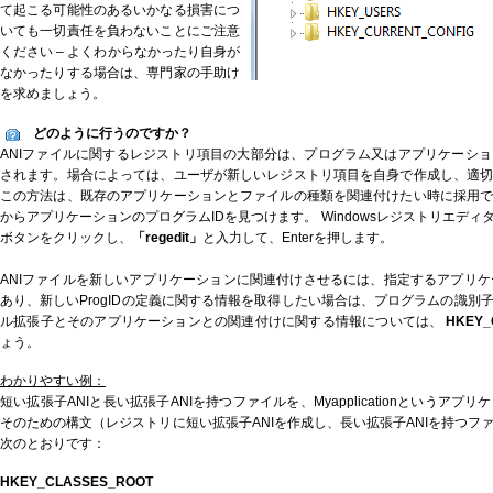
て起こる可能性のあるいかなる損害につ
いても一切責任を負わないことにご注意
ください – よくわからなかったり自身が
なかったりする場合は、専門家の手助け
を求めましょう。
どのように行うのですか？
ANIファイルに関するレジストリ項目の大部分は、プログラム又はアプリケーシ
されます。場合によっては、ユーザが新しいレジストリ項目を自身で作成し、適
この方法は、既存のアプリケーションとファイルの種類を関連付けたい時に採用
からアプリケーションのプログラムIDを見つけます。 Windowsレジストリエデ
ボタンをクリックし、
「regedit」
と入力して、Enterを押します。
ANIファイルを新しいアプリケーションに関連付けさせるには、指定するアプリケー
あり、新しいProgIDの定義に関する情報を取得したい場合は、プログラムの識別
ル拡張子とそのアプリケーションとの関連付けに関する情報については、
HKEY_
ょう。
わかりやすい例：
短い拡張子ANIと長い拡張子ANIを持つファイルを、Myapplicationというア
そのための構文（レジストリに短い拡張子ANIを作成し、長い拡張子ANIを持つフ
次のとおりです：
HKEY_CLASSES_ROOT