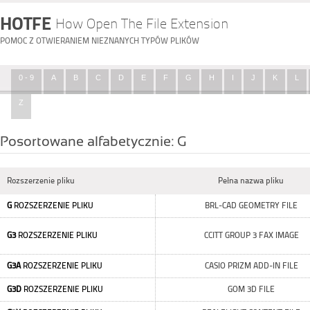
HOTFE
How Open The File Extension
POMOC Z OTWIERANIEM NIEZNANYCH TYPÓW PLIKÓW
0 - 9
A
B
C
D
E
F
G
H
I
J
K
L
Z
Posortowane alfabetycznie: G
Rozszerzenie pliku
Pełna nazwa pliku
G
ROZSZERZENIE PLIKU
BRL-CAD GEOMETRY FILE
G3
ROZSZERZENIE PLIKU
CCITT GROUP 3 FAX IMAGE
G3A
ROZSZERZENIE PLIKU
CASIO PRIZM ADD-IN FILE
G3D
ROZSZERZENIE PLIKU
GOM 3D FILE