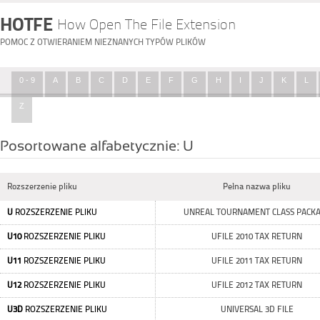
HOTFE
How Open The File Extension
POMOC Z OTWIERANIEM NIEZNANYCH TYPÓW PLIKÓW
0 - 9
A
B
C
D
E
F
G
H
I
J
K
L
Z
Posortowane alfabetycznie: U
Rozszerzenie pliku
Pełna nazwa pliku
U
ROZSZERZENIE PLIKU
UNREAL TOURNAMENT CLASS PACK
U10
ROZSZERZENIE PLIKU
UFILE 2010 TAX RETURN
U11
ROZSZERZENIE PLIKU
UFILE 2011 TAX RETURN
U12
ROZSZERZENIE PLIKU
UFILE 2012 TAX RETURN
U3D
ROZSZERZENIE PLIKU
UNIVERSAL 3D FILE