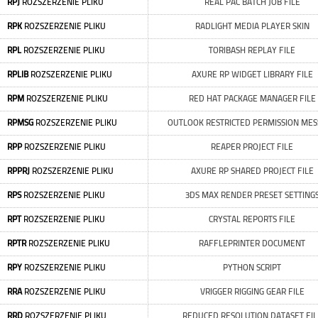
RPJ
ROZSZERZENIE PLIKU
REAL PAC BATCH JOB FILE
RPK
ROZSZERZENIE PLIKU
RADLIGHT MEDIA PLAYER SKIN
RPL
ROZSZERZENIE PLIKU
TORIBASH REPLAY FILE
RPLIB
ROZSZERZENIE PLIKU
AXURE RP WIDGET LIBRARY FILE
RPM
ROZSZERZENIE PLIKU
RED HAT PACKAGE MANAGER FILE
RPMSG
ROZSZERZENIE PLIKU
OUTLOOK RESTRICTED PERMISSION ME
RPP
ROZSZERZENIE PLIKU
REAPER PROJECT FILE
RPPRJ
ROZSZERZENIE PLIKU
AXURE RP SHARED PROJECT FILE
RPS
ROZSZERZENIE PLIKU
3DS MAX RENDER PRESET SETTING
RPT
ROZSZERZENIE PLIKU
CRYSTAL REPORTS FILE
RPTR
ROZSZERZENIE PLIKU
RAFFLEPRINTER DOCUMENT
RPY
ROZSZERZENIE PLIKU
PYTHON SCRIPT
RRA
ROZSZERZENIE PLIKU
VRIGGER RIGGING GEAR FILE
RRD
ROZSZERZENIE PLIKU
REDUCED RESOLUTION DATASET FIL