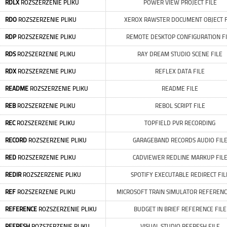
RDLX
ROZSZERZENIE PLIKU
POWER VIEW PROJECT FILE
RDO
ROZSZERZENIE PLIKU
XEROX RAWSTER DOCUMENT OBJECT F
RDP
ROZSZERZENIE PLIKU
REMOTE DESKTOP CONFIGURATION F
RDS
ROZSZERZENIE PLIKU
RAY DREAM STUDIO SCENE FILE
RDX
ROZSZERZENIE PLIKU
REFLEX DATA FILE
README
ROZSZERZENIE PLIKU
README FILE
REB
ROZSZERZENIE PLIKU
REBOL SCRIPT FILE
REC
ROZSZERZENIE PLIKU
TOPFIELD PVR RECORDING
RECORD
ROZSZERZENIE PLIKU
GARAGEBAND RECORDS AUDIO FIL
RED
ROZSZERZENIE PLIKU
CADVIEWER REDLINE MARKUP FIL
REDIR
ROZSZERZENIE PLIKU
SPOTIFY EXECUTABLE REDIRECT FIL
REF
ROZSZERZENIE PLIKU
MICROSOFT TRAIN SIMULATOR REFERENC
REFERENCE
ROZSZERZENIE PLIKU
BUDGET IN BRIEF REFERENCE FILE
REFRESH
ROZSZERZENIE PLIKU
VISUAL STUDIO REFRESH FILE