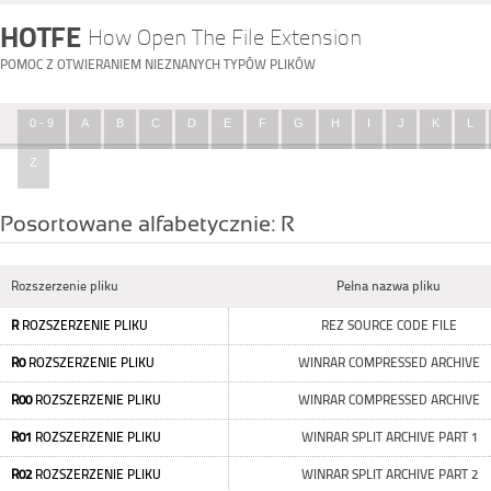
HOTFE
How Open The File Extension
POMOC Z OTWIERANIEM NIEZNANYCH TYPÓW PLIKÓW
0 - 9
A
B
C
D
E
F
G
H
I
J
K
L
Z
Posortowane alfabetycznie: R
Rozszerzenie pliku
Pełna nazwa pliku
R
ROZSZERZENIE PLIKU
REZ SOURCE CODE FILE
R0
ROZSZERZENIE PLIKU
WINRAR COMPRESSED ARCHIVE
R00
ROZSZERZENIE PLIKU
WINRAR COMPRESSED ARCHIVE
R01
ROZSZERZENIE PLIKU
WINRAR SPLIT ARCHIVE PART 1
R02
ROZSZERZENIE PLIKU
WINRAR SPLIT ARCHIVE PART 2