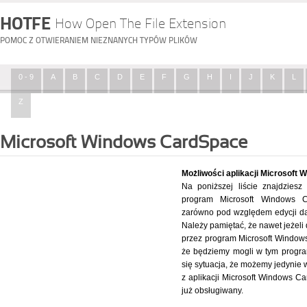
HOTFE
How Open The File Extension
POMOC Z OTWIERANIEM NIEZNANYCH TYPÓW PLIKÓW
0 - 9
A
B
C
D
E
F
G
H
I
J
K
L
Z
Microsoft Windows CardSpace
Możliwości aplikacji Microsoft
Na poniższej liście znajdziesz 
program Microsoft Windows 
zarówno pod względem edycji dany
Należy pamiętać, że nawet jeżeli
przez program Microsoft Windows
że będziemy mogli w tym progra
się sytuacja, że możemy jedynie
z aplikacji Microsoft Windows Ca
już obsługiwany.